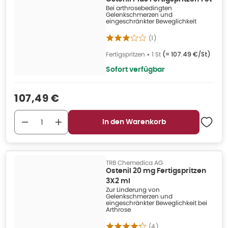
Bei arthrosebedingten
Gelenkschmerzen und
eingeschränkter Beweglichkeit
(
1
)
Fertigspritzen
•
1 St
(=
107.49 €/St
)
Sofort verfügbar
Verkaufspreis
:
107,49 €
In den Warenkorb
TRB Chemedica AG
Ostenil 20 mg Fertigspritzen
3X2 ml
Zur Linderung von
Gelenkschmerzen und
eingeschränkter Beweglichkeit bei
Arthrose
(
4
)