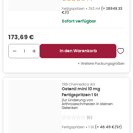
Fertigspritzen
•
3X2 ml
(=
28948.33
€/l
)
Sofort verfügbar
Verkaufspreis
:
173,69 €
In den Warenkorb
+ Weitere Packungsgrößen
TRB Chemedica AG
Ostenil mini 10 mg
Fertigspritzen 1 St
Zur Linderung von
Arthroseschmerzen in kleinen
Gelenken
(
0
)
Fertigspritzen
•
1 St
(=
46.49 €/St
)