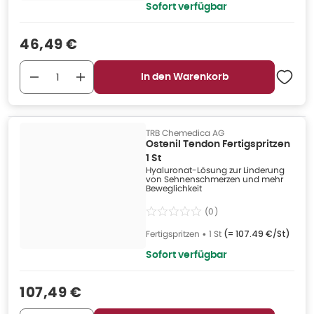
Sofort verfügbar
Verkaufspreis
:
46,49 €
In den Warenkorb
TRB Chemedica AG
Ostenil Tendon Fertigspritzen
1 St
Hyaluronat-Lösung zur Linderung
von Sehnenschmerzen und mehr
Beweglichkeit
(
0
)
Fertigspritzen
•
1 St
(=
107.49 €/St
)
Sofort verfügbar
Verkaufspreis
:
107,49 €