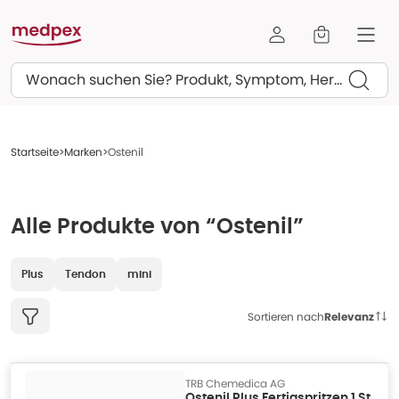
Suchen
Startseite
Marken
Ostenil
Alle Produkte von “Ostenil”
Plus
Tendon
mini
Sortieren nach
Relevanz
TRB Chemedica AG
Ostenil Plus Fertigspritzen 1 St