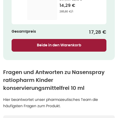
Verkaufspreis
:
14,29 €
Grundpreis
:
285,80 €/l
Gesamtpreis
Verkaufspr
17,28 €
Beide in den Warenkorb
Fragen und Antworten zu
Nasenspray
ratiopharm Kinder
konservierungsmittelfrei 10 ml
Hier beantwortet unser pharmazeutisches Team die
häufigsten Fragen zum Produkt.