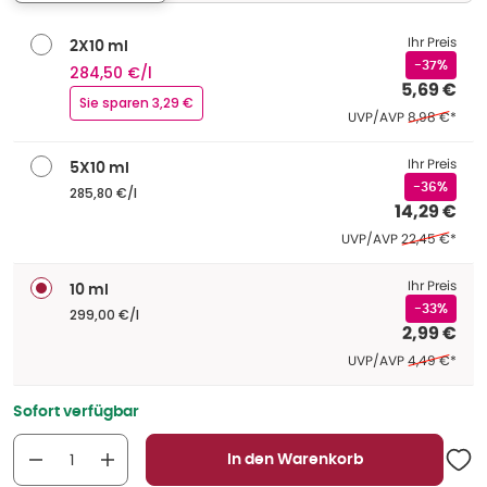
Ihr Preis
2X10 ml
-37%
284,50 €/l
5,69 €
Sie sparen 3,29 €
Ehemaliger P
UVP/AVP
8,98 €
*
Ihr Preis
5X10 ml
-36%
285,80 €/l
14,29 €
Ehemaliger Pr
UVP/AVP
22,45 €
*
Ihr Preis
10 ml
-33%
299,00 €/l
2,99 €
Ehemaliger P
UVP/AVP
4,49 €
*
Sofort verfügbar
In den Warenkorb