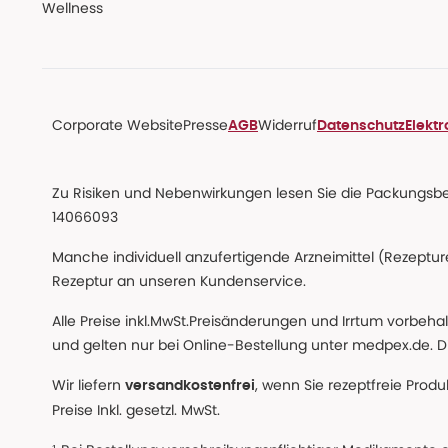
Wellness
Corporate Website
Presse
Widerruf
AGB
Datenschutz
Elekt
Zu Risiken und Nebenwirkungen lesen Sie die Packungsbeil
14066093
Manche individuell anzufertigende Arzneimittel (Rezepture
Rezeptur an unseren Kundenservice.
Alle Preise inkl.MwSt.Preisänderungen und Irrtum vorbeh
und gelten nur bei Online-Bestellung unter medpex.de. Di
Wir liefern
, wenn Sie rezeptfreie Prod
versandkostenfrei
Preise Inkl. gesetzl. MwSt.