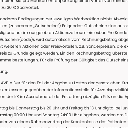
erhalten Sie pro Medikamentenpackung einen Vorteil von mindeste
u 30 € Sparvorteil.
nderen Bedingungen der jeweiligen Werbeaktion nichts Abweichen
teilen (zusammen „Gutscheine“) Folgendes: Gutscheine sind auss
g und nur im ausgelobten Aktionszeitraum einlösbar. Pro Kunde
 Gutschein(code)s wird automatisch vom Rechnungsbetrag abgezo
t weiteren Aktionen oder Preisvorteilen, z.B. Sonderpreisen, die e
reis zu Grunde gelegt werden. Ein den Rechnungsbetrag überstei
ammelbestellungen. Für die Prüfung der Gültigkeit des Gutschein
lung.
 * AVP = Der für den Fall der Abgabe zu Lasten der gesetzliche
nkassen gegenüber der Informationsstelle für Arzneispezialitä
 von der KK im Ausnahmefall der Erstattung abzüglich 5 % an die 
ntag bis Donnerstag bis 20 Uhr und Freitag bis 13 Uhr digital bei 
amstag 00:00 Uhr und Sonntag 24:00 Uhr eingehen, werden am Die
oder von einem Rahmenvertrag der Krankenkasse des Patienten