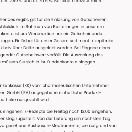
ns 2,50 € und bis zu 5 €. Bei einem Rezept mit 6
des ergibt, gilt für die Einlösung von Gutscheinen,
chließlich im Rahmen von Bestellungen in unserem
nkonto ist pro Werbeaktion nur ein Gutscheincode
gen. Einlösbar für unser Gesamtsortiment rezeptfreier
xklusiv über Dritte ausgelobt werden. Bei Eingabe eines
gender Gutscheinwert verfällt. Die Auszahlung des
s müssen Sie sich in Ihr Kundenkonto einloggen.
n Krankenkasse (KK) vom pharmazeutischen Unternehmer
ten GmbH (IFA) angegebene einheitliche Produkt-
Apotheke ausgezahlt wird.
uns eingehen. E-Rezepte die Freitag nach 13:00 eingehen,
nstag zugestellt. Von der Lieferung am nächsten Tag
 vorgesehene Austausch-Medikamente, die aufgrund von