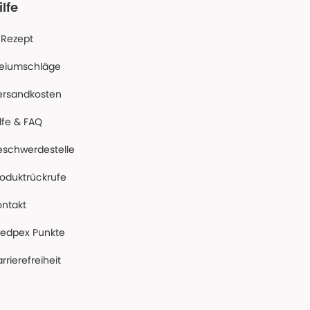
ilfe
-Rezept
reiumschläge
ersandkosten
lfe & FAQ
eschwerdestelle
roduktrückrufe
ontakt
edpex Punkte
rrierefreiheit