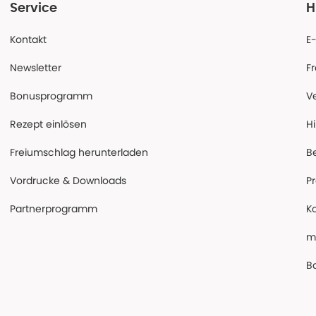
Service
H
Kontakt
E
Newsletter
F
Bonusprogramm
V
Rezept einlösen
Hi
Freiumschlag herunterladen
B
Vordrucke & Downloads
P
Partnerprogramm
K
m
Ba