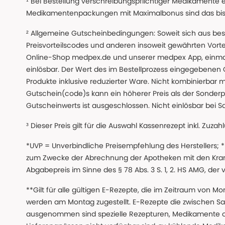
¹ Bei Bestellung verschreibungspflichtiger Medikamente 
Medikamentenpackungen mit Maximalbonus sind das bis z
² Allgemeine Gutscheinbedingungen: Soweit sich aus beso
Preisvorteilscodes und anderen insoweit gewährten Vor
Online-Shop medpex.de und unserer medpex App, einmali
einlösbar. Der Wert des im Bestellprozess eingegebenen
Produkte inklusive reduzierter Ware. Nicht kombinierbar mi
Gutschein(code)s kann ein höherer Preis als der Sonderp
Gutscheinwerts ist ausgeschlossen. Nicht einlösbar bei S
³ Dieser Preis gilt für die Auswahl Kassenrezept inkl. Zuzah
*UVP = Unverbindliche Preisempfehlung des Herstellers;
zum Zwecke der Abrechnung der Apotheken mit den Kranke
Abgabepreis im Sinne des § 78 Abs. 3 S. 1, 2. HS AMG, der
**Gilt für alle gültigen E-Rezepte, die im Zeitraum von Mo
werden am Montag zugestellt. E-Rezepte die zwischen S
ausgenommen sind spezielle Rezepturen, Medikamente 