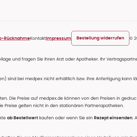
Kontakt
© 2
Bestellung widerrufen
ro-Rücknahme
Impressum
age und fragen Sie Ihren Arzt oder Apotheker. Ihr Vertragspartner
n) sind bei medpex nicht erhältlich bzw. ihre Anfertigung kann l
alten. Die Preise auf medpex.de können von den Preisen in gedru
e Preise gelten nicht in den stationären Partnerapotheken.
ukte
kaufen oder wenn Sie ein
. 
ab Bestellwert
Rezept einsenden