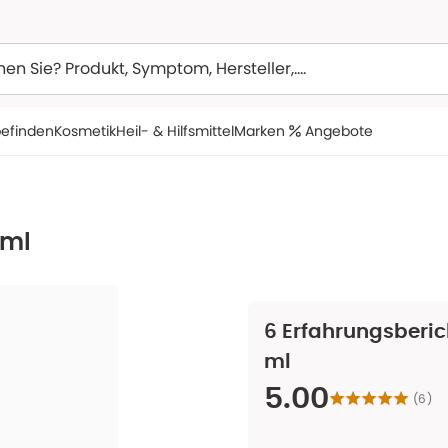
efinden
Kosmetik
Heil- & Hilfsmittel
Marken
Angebote
 ml
6
Erfahrungsberic
ml
5.00
(
6
)