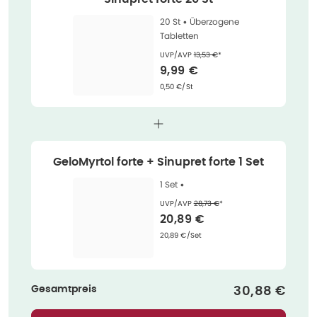
20 St •
Überzogene
Tabletten
Ehemaliger Preis (U V P)
:
UVP/AVP
13,53 €
*
Verkaufspreis
:
9,99 €
Grundpreis
:
0,50 €/St
GeloMyrtol forte + Sinupret forte 1 Set
1 Set •
Ehemaliger Preis (U V P)
:
UVP/AVP
28,73 €
*
Verkaufspreis
:
20,89 €
Grundpreis
:
20,89 €/Set
Gesamtpreis
Verkaufspre
30,88 €