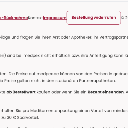
Kontakt
© 2
Bestellung widerrufen
ro-Rücknahme
Impressum
age und fragen Sie Ihren Arzt oder Apotheker. Ihr Vertragspartner
n) sind bei medpex nicht erhältlich bzw. ihre Anfertigung kann l
alten. Die Preise auf medpex.de können von den Preisen in gedru
e Preise gelten nicht in den stationären Partnerapotheken.
ukte
kaufen oder wenn Sie ein
. 
ab Bestellwert
Rezept einsenden
erhalten Sie pro Medikamentenpackung einen Vorteil von mindeste
u 30 € Sparvorteil.