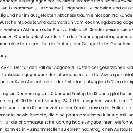
nderen Bedingungen der jeweiligen Werbeaktion nichts Abweichen
teilen (zusammen „Gutscheine“) Folgendes: Gutscheine sind auss
g und nur im ausgelobten Aktionszeitraum einlösbar. Pro Kunde
 Gutschein(code)s wird automatisch vom Rechnungsbetrag abgezo
t weiteren Aktionen oder Preisvorteilen, z.B. Sonderpreisen, die e
reis zu Grunde gelegt werden. Ein den Rechnungsbetrag überstei
ammelbestellungen. Für die Prüfung der Gültigkeit des Gutschein
lung.
 * AVP = Der für den Fall der Abgabe zu Lasten der gesetzliche
nkassen gegenüber der Informationsstelle für Arzneispezialitä
 von der KK im Ausnahmefall der Erstattung abzüglich 5 % an die 
ntag bis Donnerstag bis 20 Uhr und Freitag bis 13 Uhr digital bei 
amstag 00:00 Uhr und Sonntag 24:00 Uhr eingehen, werden am Die
oder von einem Rahmenvertrag der Krankenkasse des Patienten
amente, sowie Rezepte, die eine pharmazeutische Klärung mit Ihn
. Für die pharmazeutische Klärung ist die Angabe Ihrer Telefon
önnen, kann es in Ausnahmefällen zu einem nachträglichen Austau