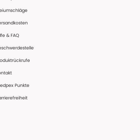
reiumschläge
ersandkosten
lfe & FAQ
eschwerdestelle
roduktrückrufe
ontakt
edpex Punkte
rrierefreiheit