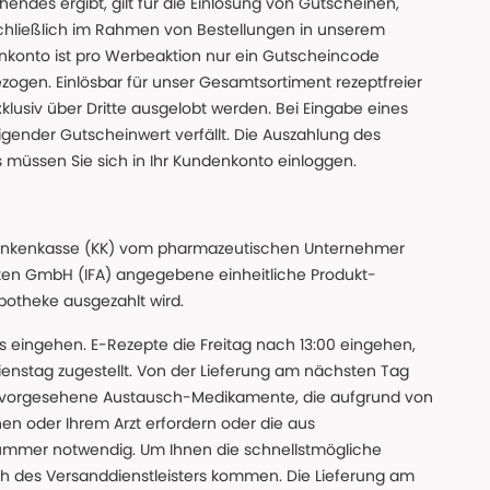
des ergibt, gilt für die Einlösung von Gutscheinen,
chließlich im Rahmen von Bestellungen in unserem
nkonto ist pro Werbeaktion nur ein Gutscheincode
gen. Einlösbar für unser Gesamtsortiment rezeptfreier
xklusiv über Dritte ausgelobt werden. Bei Eingabe eines
gender Gutscheinwert verfällt. Die Auszahlung des
s müssen Sie sich in Ihr Kundenkonto einloggen.
n Krankenkasse (KK) vom pharmazeutischen Unternehmer
ten GmbH (IFA) angegebene einheitliche Produkt-
Apotheke ausgezahlt wird.
uns eingehen. E-Rezepte die Freitag nach 13:00 eingehen,
nstag zugestellt. Von der Lieferung am nächsten Tag
 vorgesehene Austausch-Medikamente, die aufgrund von
en oder Ihrem Arzt erfordern oder die aus
nummer notwendig. Um Ihnen die schnellstmögliche
sch des Versanddienstleisters kommen. Die Lieferung am