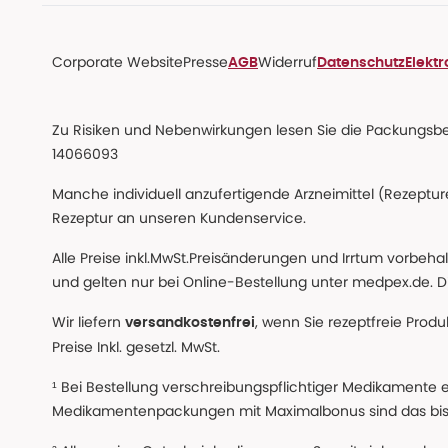
Corporate Website
Presse
Widerruf
AGB
Datenschutz
Elekt
Zu Risiken und Nebenwirkungen lesen Sie die Packungsbeil
14066093
Manche individuell anzufertigende Arzneimittel (Rezepture
Rezeptur an unseren Kundenservice.
Alle Preise inkl.MwSt.Preisänderungen und Irrtum vorbeh
und gelten nur bei Online-Bestellung unter medpex.de. Di
Wir liefern
, wenn Sie rezeptfreie Prod
versandkostenfrei
Preise Inkl. gesetzl. MwSt.
¹ Bei Bestellung verschreibungspflichtiger Medikamente 
Medikamentenpackungen mit Maximalbonus sind das bis z