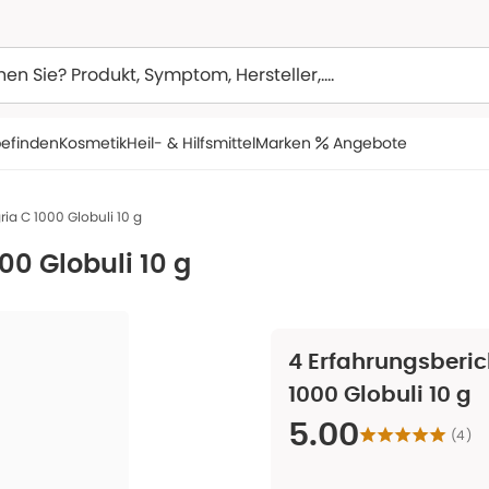
efinden
Kosmetik
Heil- & Hilfsmittel
Marken
Angebote
ia C 1000 Globuli 10 g
00 Globuli 10 g
4
Erfahrungsberic
1000 Globuli 10 g
5.00
(
4
)