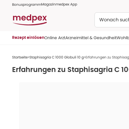
Magazin
medpex App
Bonusprogramm
Suchen
Online Arzt
Arzneimittel & Gesundheit
Wohlb
Rezept einlösen
Startseite
Staphisagria C 1000 Globuli 10 g
Erfahrungen zu Staphisagr
Erfahrungen zu
Staphisagria C 10