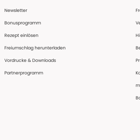
Newsletter
F
Bonusprogramm
V
Rezept einlösen
Hi
Freiumschlag herunterladen
B
Vordrucke & Downloads
P
Partnerprogramm
K
m
Ba