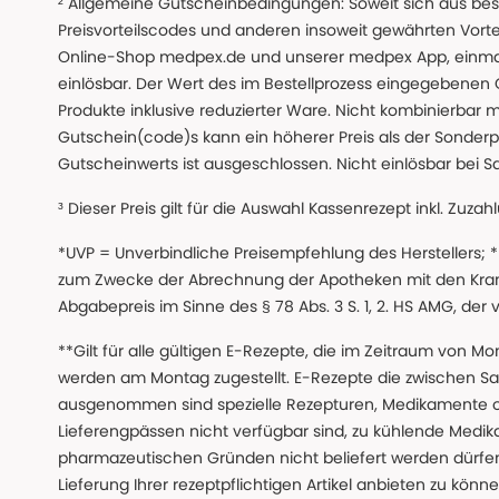
² Allgemeine Gutscheinbedingungen: Soweit sich aus beso
Preisvorteilscodes und anderen insoweit gewährten Vor
Online-Shop medpex.de und unserer medpex App, einmali
einlösbar. Der Wert des im Bestellprozess eingegebenen
Produkte inklusive reduzierter Ware. Nicht kombinierbar mi
Gutschein(code)s kann ein höherer Preis als der Sonderp
Gutscheinwerts ist ausgeschlossen. Nicht einlösbar bei S
³ Dieser Preis gilt für die Auswahl Kassenrezept inkl. Zuzah
*UVP = Unverbindliche Preisempfehlung des Herstellers;
zum Zwecke der Abrechnung der Apotheken mit den Kranke
Abgabepreis im Sinne des § 78 Abs. 3 S. 1, 2. HS AMG, der
**Gilt für alle gültigen E-Rezepte, die im Zeitraum von Mo
werden am Montag zugestellt. E-Rezepte die zwischen S
ausgenommen sind spezielle Rezepturen, Medikamente 
Lieferengpässen nicht verfügbar sind, zu kühlende Medik
pharmazeutischen Gründen nicht beliefert werden dürfen
Lieferung Ihrer rezeptpflichtigen Artikel anbieten zu k