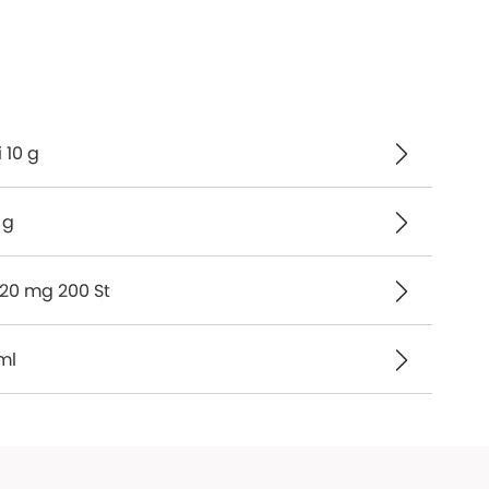
 10 g
 g
120 mg 200 St
ml