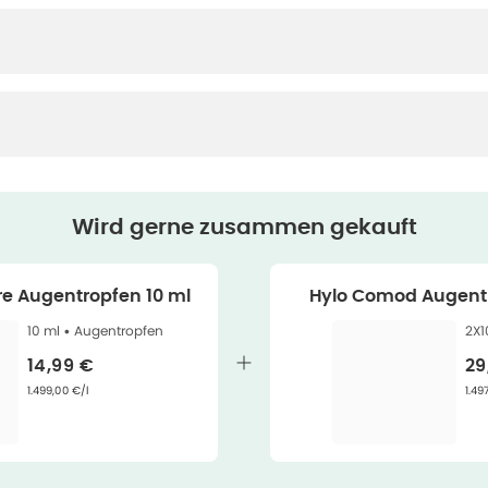
Wird gerne zusammen gekauft
re Augentropfen 10 ml
Hylo Comod Augentr
10 ml •
Augentropfen
2X1
Verkaufspreis
:
Ve
14,99 €
29
Grundpreis
:
Gru
1.499,00 €/l
1.49