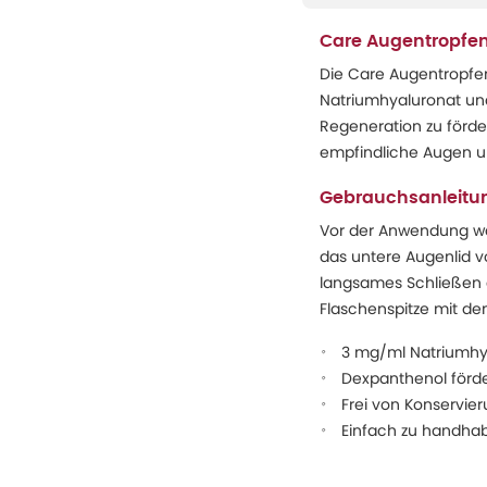
Care Augentropfen
Die Care Augentropfen
Natriumhyaluronat un
Regeneration zu förder
empfindliche Augen 
Gebrauchsanleitu
Vor der Anwendung was
das untere Augenlid v
langsames Schließen de
Flaschenspitze mit d
3 mg/ml Natriumhya
Dexpanthenol förde
Frei von Konservier
Einfach zu handha