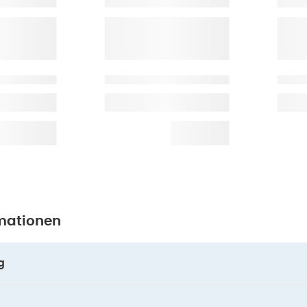
mationen
g