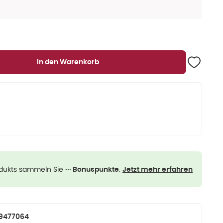
In den Warenkorb
odukts sammeln Sie
.
··· Bonuspunkte
Jetzt mehr erfahren
9477064