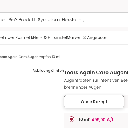
efinden
Kosmetik
Heil- & Hilfsmittel
Marken
Angebote
ears Again Care Augentropfen 10 ml
Abbildung ähnlich
Tears Again Care Augent
Augentropfen zur intensiven Be
brennender Augen
Ohne Rezept
1.499,00 €/l
10 ml