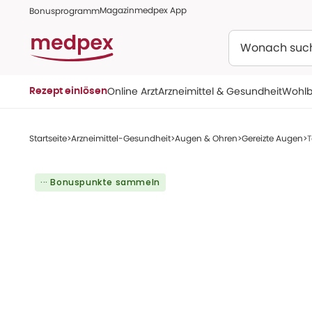
Magazin
medpex App
Bonusprogramm
Suchen
Online Arzt
Arzneimittel & Gesundheit
Wohlb
Rezept einlösen
Startseite
Arzneimittel-Gesundheit
Augen & Ohren
Gereizte Augen
T
··· Bonuspunkte sammeln