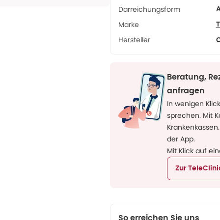
Darreichungsform
A
Marke
T
Hersteller
Beratung, Re
anfragen
In wenigen Klic
sprechen. Mit 
Krankenkassen.
der App.
Mit Klick auf ei
Zur TeleClin
So erreichen Sie uns