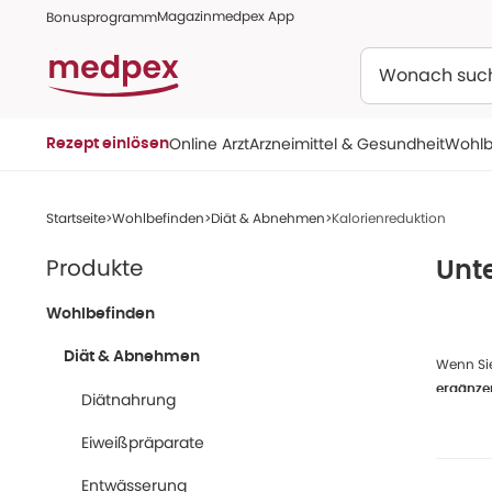
Magazin
medpex App
Bonusprogramm
Suchen
Online Arzt
Arzneimittel & Gesundheit
Wohlb
Rezept einlösen
Startseite
Wohlbefinden
Diät & Abnehmen
Kalorienreduktion
Produkte
Unte
Wohlbefinden
Diät & Abnehmen
Wenn Si
ergänze
Diätnahrung
Sortimen
Eiweißpräparate
Redu
inde
Entwässerung