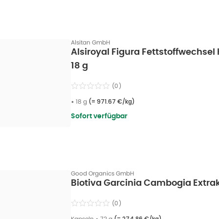
Alsitan GmbH
Alsiroyal Figura Fettstoffwechsel
18 g
(
0
)
•
18 g
(=
971.67 €/kg
)
Sofort verfügbar
Good Organics GmbH
Biotiva Garcinia Cambogia Extrak
(
0
)
Kapseln
•
72 g
(=
274.86 €/kg
)