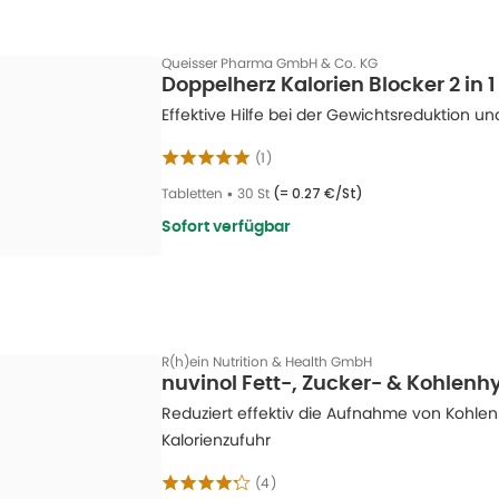
Bestimmte Medizinprodukte oder Na
nflussung der Kohlenhydrataufnahme:
nhydraten zu reduzieren oder den Blutzuckerspiegel nach Mahlzeiten zu beei
Queisser Pharma GmbH & Co. KG
Doppelherz Kalorien Blocker 2 in 1
Produkte mit löslichen Ballaststoffen wie Apf
ststoffreiche Unterstützung:
Effektive Hilfe bei der Gewichtsreduktion 
odukte sind meist als Kapseln oder Tabletten zur Einnahme vor oder zu den Ma
(
1
)
r Hinweis:
Tabletten
•
30 St
(=
0.27 €/St
)
 Sie bei allen Produkten die Anwendungs- und Dosierungshinweise auf der V
chsene mit BMI ≥ 28 geeignet. Medizinprodukte und NEM ersetzen keine gesu
Sofort verfügbar
R(h)ein Nutrition & Health GmbH
nuvinol Fett-, Zucker- & Kohlenh
Reduziert effektiv die Aufnahme von Kohle
Kalorienzufuhr
(
4
)