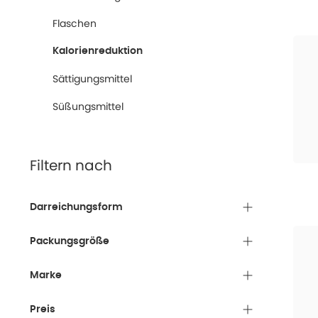
Beei
Flaschen
Kohle
Kalorienreduktion
Balla
Sättigungsmittel
Diese Pr
Süßungsmittel
Wichtige
Beachten
für Erwa
Filtern nach
Darreichungsform
Packungsgröße
Marke
Preis