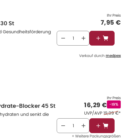
hrungsergänzungsmittel sind darauf ausgelegt, die Aufnahme von
nflussen.
Ihr Preis
Verkaufspr
7,95 €
 30 St
elpektin können zu einem normalen Sättigungsgefühl beitragen.
und Gesundheitsförderung
hlzeiten konzipiert.
In den Warenkor
erpackung oder Packungsbeilage. Arzneimittel wie Orlistat sind nur
Verkauf durch
medpex
nde Ernährung.
Ihr Preis
Verkaufspreis
:
16,29 €
Rabattstempe
-19%
ydrate-Blocker 45 St
Ehemaliger Preis
UVP/AVP
19,99 €
*
nhydraten und senkt die
In den Warenkor
+ Weitere Packungsgrößen