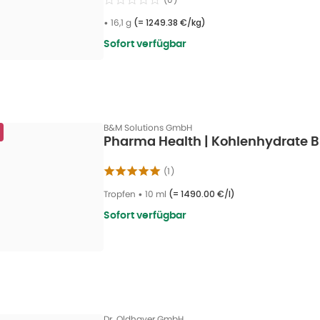
•
16,1 g
(=
1249.38 €/kg
)
Sofort verfügbar
B&M Solutions GmbH
Pharma Health | Kohlenhydrate Bl
(
1
)
Tropfen
•
10 ml
(=
1490.00 €/l
)
Sofort verfügbar
Dr. Oldhaver GmbH