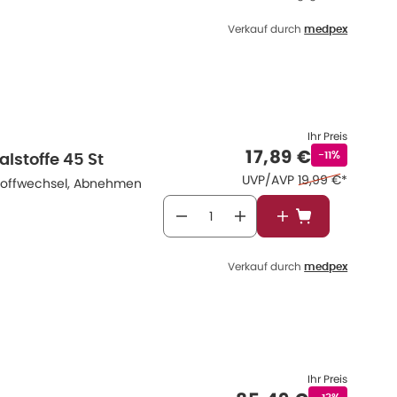
Verkauf durch
medpex
Ihr Preis
Verkaufspreis
:
17,89 €
Rabattstempe
-11%
alstoffe 45 St
Ehemaliger Preis
UVP/AVP
19,99 €
*
tstoffwechsel, Abnehmen
In den Warenkor
Verkauf durch
medpex
Ihr Preis
Rabattstempe