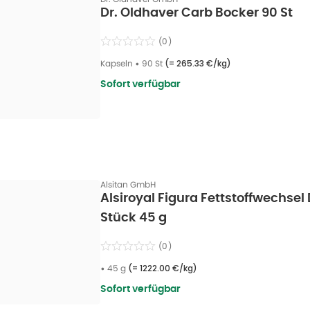
Dr. Oldhaver Carb Bocker 90 St
(
0
)
Kapseln
•
90 St
(=
265.33 €/kg
)
Sofort verfügbar
Alsitan GmbH
Alsiroyal Figura Fettstoffwechse
Stück 45 g
(
0
)
•
45 g
(=
1222.00 €/kg
)
Sofort verfügbar