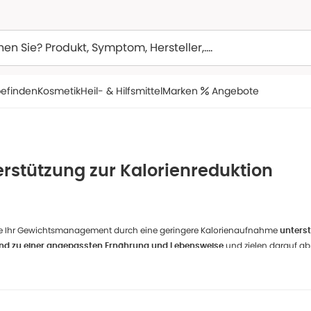
efinden
Kosmetik
Heil- & Hilfsmittel
Marken
Angebote
rstützung zur Kalorienreduktion
e Ihr Gewichtsmanagement durch eine geringere Kalorienaufnahme
unters
und zielen darauf ab
nd zu einer angepassten Ernährung und Lebensweise
t umfasst Arzneimittel, Medizinprodukte sowie Nahrungsergänzungsmittel:
Hierzu zählen das rezeptfreie Arzneimittel mit de
zierung der Fettaufnahme:
m sie die Aufnahme von Fetten aus der Nahrung im Darm vermindern.