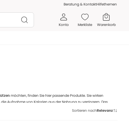
Beratung & Kontakt
Hilfethemen
Konto
Merkliste
Warenkorb
möchten, finden Sie hier passende Produkte. Sie wirken
tützen
, die Aufnahme von Kalorien aus der Nahrung zu verringern. Das
Sortieren nach
Relevanz
m Wirkstoff Orlistat sowie verschiedene Medizinprodukte. Sie wirken,