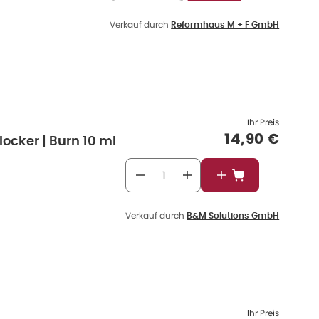
Verkauf durch
Reformhaus M + F GmbH
Ihr Preis
Verkaufspre
14,90 €
ocker | Burn 10 ml
In den Warenkorb
Verkauf durch
B&M Solutions GmbH
Ihr Preis