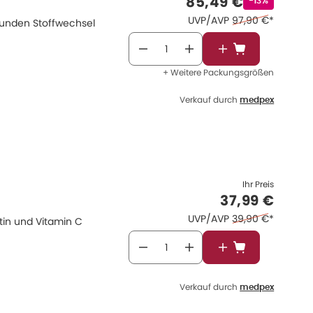
Verkaufspreis
:
85,49 €
-13%
Ehemaliger Preis 
UVP/AVP
97,90 €
*
sunden Stoffwechsel
In den Warenkor
+ Weitere Packungsgrößen
Verkauf durch
medpex
Ihr Preis
Verkaufspre
37,99 €
Ehemaliger Preis 
UVP/AVP
39,90 €
*
tin und Vitamin C
In den Warenkor
Verkauf durch
medpex