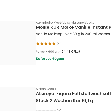
Auxynhairol-Vertrieb Sylvia Janeikis e.K.
Molke KUR Molke Vanille instant 
Vanille Molkenpulver: 30 g in 200 ml Wasser
(
4
)
Pulver
•
600 g
(=
24.48 €/kg
)
Sofort verfügbar
Alsitan GmbH
Alsiroyal Figura Fettstoffwechse
Stück 2 Wochen Kur 16,1 g
(
0
)