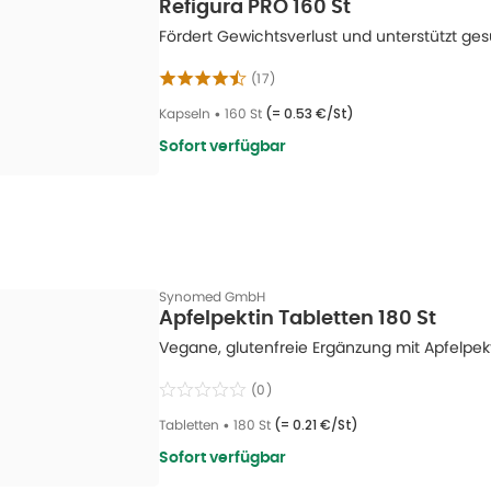
Refigura PRO 160 St
Fördert Gewichtsverlust und unterstützt ge
(
17
)
Kapseln
•
160 St
(=
0.53 €/St
)
Sofort verfügbar
Synomed GmbH
Apfelpektin Tabletten 180 St
Vegane, glutenfreie Ergänzung mit Apfelpek
(
0
)
Tabletten
•
180 St
(=
0.21 €/St
)
Sofort verfügbar