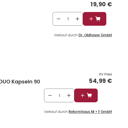
Verkaufspre
19,90 €
In den Warenkor
Verkauf durch
Dr. Oldhaver GmbH
Ihr Preis
Verkaufspre
54,99 €
l DUO Kapseln 90
In den Warenkorb
Verkauf durch
Reformhaus M + F GmbH