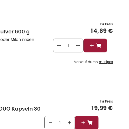
Ihr Preis
Verkaufspre
14,69 €
Pulver 600 g
 oder Milch mixen
In den Warenkor
Verkauf durch
medpex
Ihr Preis
Verkaufspre
19,99 €
l DUO Kapseln 30
In den Warenkorb