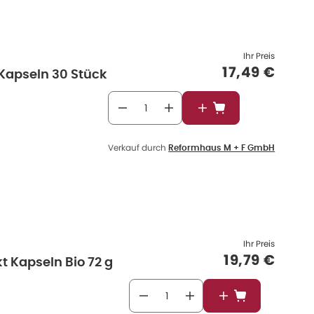
Ihr Preis
Verkaufspre
17,49 €
 Kapseln 30 Stück
In den Warenkorb
Verkauf durch
Reformhaus M + F GmbH
Ihr Preis
Verkaufspre
19,79 €
t Kapseln Bio 72 g
In den Warenkor