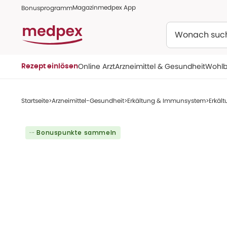
Magazin
medpex App
Bonusprogramm
Suchen
Online Arzt
Arzneimittel & Gesundheit
Wohlb
Rezept einlösen
Startseite
Arzneimittel-Gesundheit
Erkältung & Immunsystem
Erkäl
··· Bonuspunkte sammeln