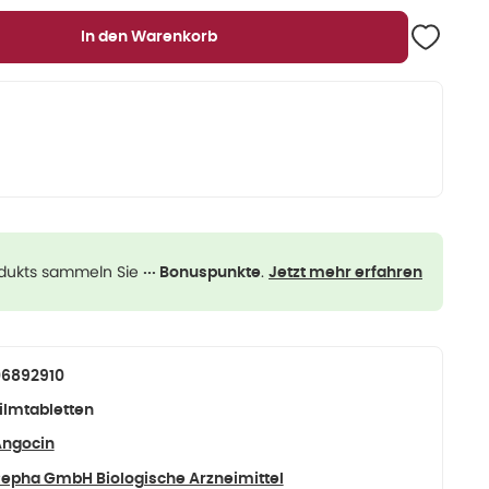
In den Warenkorb
odukts sammeln Sie
.
··· Bonuspunkte
Jetzt mehr erfahren
06892910
ilmtabletten
ngocin
epha GmbH Biologische Arzneimittel