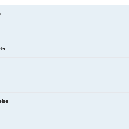
n
te
ise