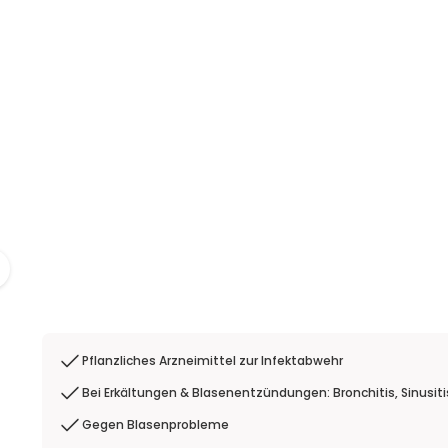
Pflanzliches Arzneimittel zur Infektabwehr
Bei Erkältungen & Blasenentzündungen: Bronchitis, Sinusitis
Gegen Blasenprobleme