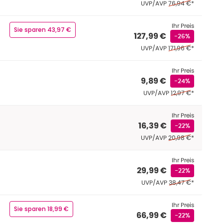
Ehemaliger Preis (U
UVP/AVP
76,94 €
*
Ihr Preis
Sie sparen 43,97 €
127,99 €
-26%
Ehemaliger Preis (U
UVP/AVP
171,96 €
*
Ihr Preis
9,89 €
-24%
Ehemaliger Preis (
UVP/AVP
12,97 €
*
Ihr Preis
16,39 €
-22%
Ehemaliger Preis (U
UVP/AVP
20,98 €
*
Ihr Preis
29,99 €
-22%
Ehemaliger Preis (U
UVP/AVP
38,47 €
*
Ihr Preis
Sie sparen 18,99 €
66,99 €
-22%