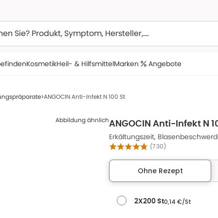
efinden
Kosmetik
Heil- & Hilfsmittel
Marken
Angebote
tungspräparate
ANGOCIN Anti-Infekt N 100 St
Abbildung ähnlich
ANGOCIN Anti-Infekt N 1
Erkältungszeit, Blasenbeschwe
(
730
)
Ohne Rezept
0,14 €/St
2X200 St