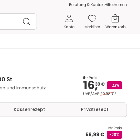
Beratung & Kontakt
Hilfethemen
Konto
Merkliste
Warenkorb
Ihr Preis
00 St
16,
39 €
-22%
rden und Immunschutz
Ehemaliger Preis (U V 
UVP/AVP
20,98 €
*
Kassenrezept
Privatrezept
Ihr Preis
56,99 €
-26%