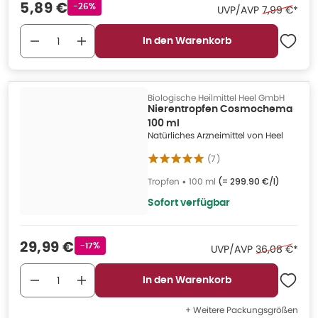
Verkaufspreis
:
5,89 €
Rabattstempel
-26%
Ehemaliger 
UVP/AVP
7,99 €
*
In den Warenkorb
Biologische Heilmittel Heel GmbH
Nierentropfen Cosmochema
100 ml
Natürliches Arzneimittel von Heel
(
7
)
Tropfen
•
100 ml
(=
299.90 €/l
)
Sofort verfügbar
Verkaufspreis
:
29,99 €
Rabattstempel
-17%
Ehemaliger Pr
UVP/AVP
36,08 €
*
In den Warenkorb
+ Weitere Packungsgrößen