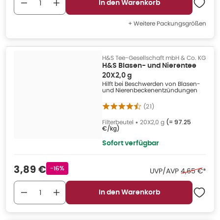
In den Warenkorb
+ Weitere Packungsgrößen
H&S Tee-Gesellschaft mbH & Co. KG
H&S Blasen- und Nierentee
20X2,0 g
Hilft bei Beschwerden von Blasen-
und Nierenbeckenentzündungen
(
21
)
Filterbeutel
•
20X2,0 g
(=
97.25
€/kg
)
Sofort verfügbar
Verkaufspreis
:
3,89 €
Rabattstempel
-16%
Ehemaliger 
UVP/AVP
4,65 €
*
In den Warenkorb