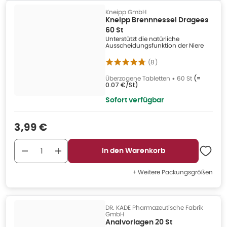
Kneipp GmbH
Kneipp Brennnessel Dragees
60 St
Unterstützt die natürliche
Ausscheidungsfunktion der Niere
(
8
)
Überzogene Tabletten
•
60 St
(=
0.07 €/St
)
Sofort verfügbar
Verkaufspreis
:
3,99 €
In den Warenkorb
+ Weitere Packungsgrößen
DR. KADE Pharmazeutische Fabrik
GmbH
Analvorlagen 20 St