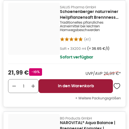
SALUS Pharma GmbH
Schoenenberger naturreiner
Heilpflanzensaft Brennnessel
Traditionelles pflanzliches
3X200 ml
Arzneimittel bei leichten
Harnwegsbeschwerden
(
41
)
Saft
•
3X200 ml
(=
36.65 €/l
)
Sofort verfügbar
Verkaufspreis
:
21,99 €
Rabattstempel
-19%
Ehemaliger Pr
UVP/AVP
26,99 €
*
In den Warenkorb
+ Weitere Packungsgrößen
BG Products GmbH
NAROVITAL® Aqua Balance |
Brennessel Komplex |