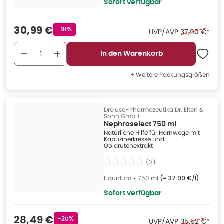
Sofort verfügbar
Verkaufspreis
:
30,99 €
Rabattstempel
-18%
Ehemaliger P
UVP/AVP
37,90 €
*
In den Warenkorb
+ Weitere Packungsgrößen
Dreluso-Pharmazeutika Dr. Elten &
Sohn GmbH
Nephroselect 750 ml
Natürliche Hilfe für Harnwege mit
Kapuzinerkresse und
Goldrutenextrakt
(
0
)
Liquidum
•
750 ml
(=
37.99 €/l
)
Sofort verfügbar
Verkaufspreis
:
28,49 €
Rabattstempel
-20%
Ehemaliger P
UVP/AVP
35,52 €
*