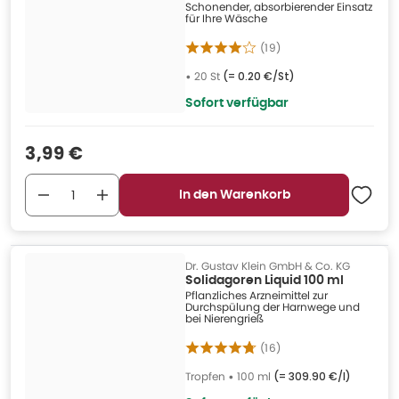
Schonender, absorbierender Einsatz
für Ihre Wäsche
(
19
)
•
20 St
(=
0.20 €/St
)
Sofort verfügbar
Verkaufspreis
:
3,99 €
In den Warenkorb
Dr. Gustav Klein GmbH & Co. KG
Solidagoren Liquid 100 ml
Pflanzliches Arzneimittel zur
Durchspülung der Harnwege und
bei Nierengrieß
(
16
)
Tropfen
•
100 ml
(=
309.90 €/l
)