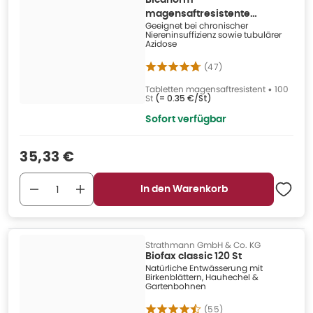
Bicanorm
magensaftresistente
Geeignet bei chronischer
Tabletten 100 St
Niereninsuffizienz sowie tubulärer
Azidose
(
47
)
Tabletten magensaftresistent
•
100
St
(=
0.35 €/St
)
Sofort verfügbar
Verkaufspreis
:
35,33 €
In den Warenkorb
Strathmann GmbH & Co. KG
Biofax classic 120 St
Natürliche Entwässerung mit
Birkenblättern, Hauhechel &
Gartenbohnen
(
55
)