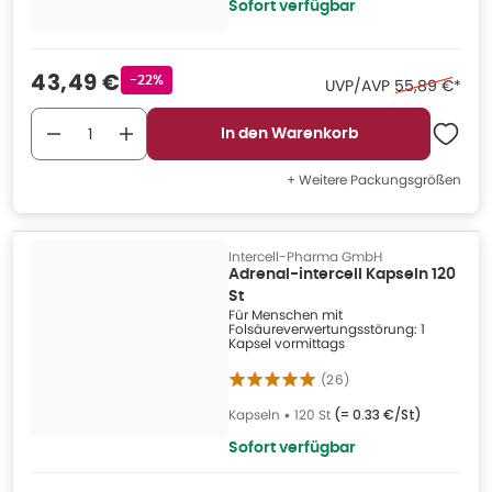
Sofort verfügbar
Verkaufspreis
:
43,49 €
Rabattstempel
-22%
Ehemaliger Pr
UVP/AVP
55,89 €
*
In den Warenkorb
+ Weitere Packungsgrößen
Intercell-Pharma GmbH
Adrenal-intercell Kapseln 120
St
Für Menschen mit
Folsäureverwertungsstörung: 1
Kapsel vormittags
(
26
)
Kapseln
•
120 St
(=
0.33 €/St
)
Sofort verfügbar