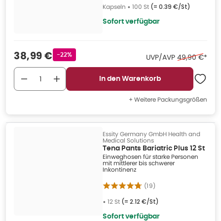
Kapseln
•
100 St
(=
0.39 €/St
)
Sofort verfügbar
Verkaufspreis
:
38,99 €
Rabattstempel
-22%
Ehemaliger Pr
UVP/AVP
49,90 €
*
In den Warenkorb
+ Weitere Packungsgrößen
Essity Germany GmbH Health and
Medical Solutions
Tena Pants Bariatric Plus 12 St
Einweghosen für starke Personen
mit mittlerer bis schwerer
Inkontinenz
(
19
)
•
12 St
(=
2.12 €/St
)
Sofort verfügbar