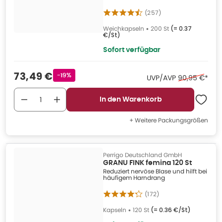
(
257
)
Weichkapseln
•
200 St
(=
0.37
€/St
)
Sofort verfügbar
Verkaufspreis
:
73,49 €
Rabattstempel
-19%
Ehemaliger Pr
UVP/AVP
90,95 €
*
In den Warenkorb
+ Weitere Packungsgrößen
Perrigo Deutschland GmbH
GRANU FINK femina 120 St
Reduziert nervöse Blase und hilft bei
häufigem Harndrang
(
172
)
Kapseln
•
120 St
(=
0.36 €/St
)