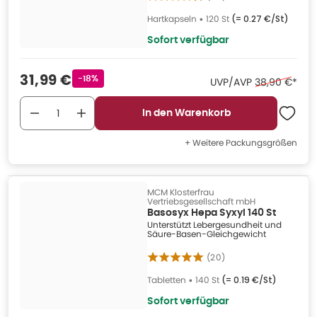
Hartkapseln
•
120 St
(=
0.27 €/St
)
Sofort verfügbar
Verkaufspreis
:
31,99 €
Rabattstempel
-18%
Ehemaliger Pr
UVP/AVP
38,90 €
*
In den Warenkorb
+ Weitere Packungsgrößen
MCM Klosterfrau
Vertriebsgesellschaft mbH
Basosyx Hepa Syxyl 140 St
Unterstützt Lebergesundheit und
Säure-Basen-Gleichgewicht
(
20
)
Tabletten
•
140 St
(=
0.19 €/St
)
Sofort verfügbar