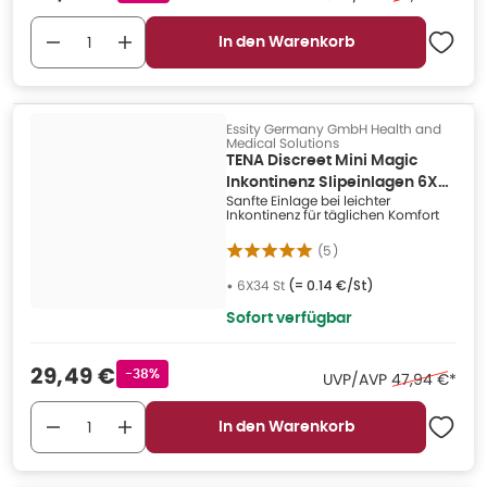
In den Warenkorb
Essity Germany GmbH Health and
Medical Solutions
TENA Discreet Mini Magic
Inkontinenz Slipeinlagen 6X34
Sanfte Einlage bei leichter
St
Inkontinenz für täglichen Komfort
(
5
)
•
6X34 St
(=
0.14 €/St
)
Sofort verfügbar
Verkaufspreis
:
29,49 €
Rabattstempel
-38%
Ehemaliger Pr
UVP/AVP
47,94 €
*
In den Warenkorb