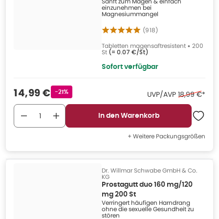
Sanft zum Magen & einfach
einzunehmen bei
Magnesiummangel
(
918
)
Tabletten magensaftresistent
•
200
St
(=
0.07 €/St
)
Sofort verfügbar
Verkaufspreis
:
14,99 €
Rabattstempel
-21%
Ehemaliger P
UVP/AVP
18,99 €
*
In den Warenkorb
+ Weitere Packungsgrößen
Dr. Willmar Schwabe GmbH & Co.
KG
Prostagutt duo 160 mg/120
mg 200 St
Verringert häufigen Harndrang
ohne die sexuelle Gesundheit zu
stören