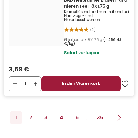
BAD Heilbrunner Blasen- und
Nieren Tee F 8X1,75 g
Krampflösend und harntreibend bei
Harnwegs- und
Nierenbeschwerden
(
2
)
Filterbeutel
•
8X1,75 g
(=
256.43
€/kg
)
Sofort verfügbar
Verkaufspreis
:
3,59 €
In den Warenkorb
....
1
2
3
4
5
36