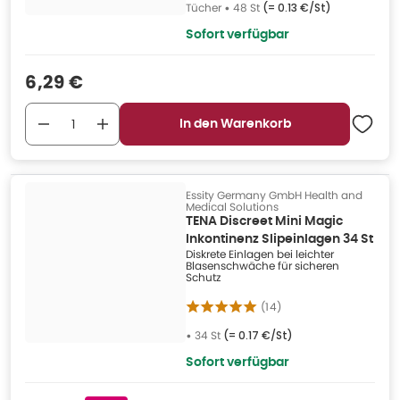
Tücher
•
48 St
(=
0.13 €/St
)
Sofort verfügbar
Verkaufspreis
:
6,29 €
In den Warenkorb
Essity Germany GmbH Health and
Medical Solutions
TENA Discreet Mini Magic
Inkontinenz Slipeinlagen 34 St
Diskrete Einlagen bei leichter
Blasenschwäche für sicheren
Schutz
(
14
)
•
34 St
(=
0.17 €/St
)
Sofort verfügbar