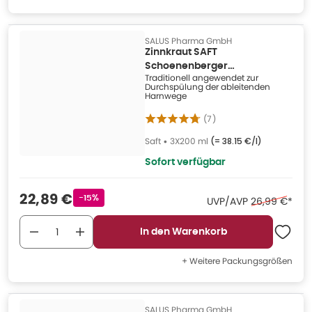
SALUS Pharma GmbH
Zinnkraut SAFT
Schoenenberger
Traditionell angewendet zur
Heilpflanzensaft 3X200 ml
Durchspülung der ableitenden
Harnwege
(
7
)
Saft
•
3X200 ml
(=
38.15 €/l
)
Sofort verfügbar
Verkaufspreis
:
22,89 €
Rabattstempel
-15%
Ehemaliger Pr
UVP/AVP
26,99 €
*
In den Warenkorb
+ Weitere Packungsgrößen
SALUS Pharma GmbH