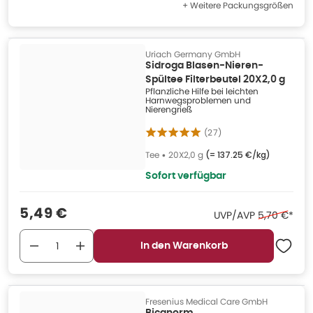
+ Weitere Packungsgrößen
Uriach Germany GmbH
Sidroga Blasen-Nieren-
Spültee Filterbeutel 20X2,0 g
Pflanzliche Hilfe bei leichten
Harnwegsproblemen und
Nierengrieß
(
27
)
Tee
•
20X2,0 g
(=
137.25 €/kg
)
Sofort verfügbar
Verkaufspreis
:
5,49 €
Ehemaliger 
UVP/AVP
5,70 €
*
In den Warenkorb
Fresenius Medical Care GmbH