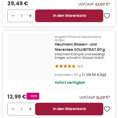
Verkaufspreis
:
39,49 €
Ehemaliger Pr
UVP/AVP
43,50 €
*
In den Warenkorb
Angelini Pharma Deutschland
GmbH
Heumann Blasen- und
Nierentee SOLUBITRAT 60 g
Erleichtert Krämpfe und beseitigt
Erreger, schnell in Wasser löslich
(
81
)
Instanttee
•
60 g
(=
216.50 €/kg
)
Sofort verfügbar
Verkaufspreis
:
12,99 €
Rabattstempel
-20%
Ehemaliger P
UVP/AVP
16,29 €
*
In den Warenkorb