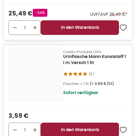
Verkaufspreis
:
25,49 €
Rabattstempel
-34%
Ehemaliger Pr
UVP/AVP
38,49 €
*
In den Warenkorb
Careliv Produkte OHG
Urinflasche Mann Kunststoff 1
l m.Versch 1 St
(
6
)
Flaschen
•
1 St
(=
3.59 €/St
)
Sofort verfügbar
Verkaufspreis
:
3,59 €
In den Warenkorb