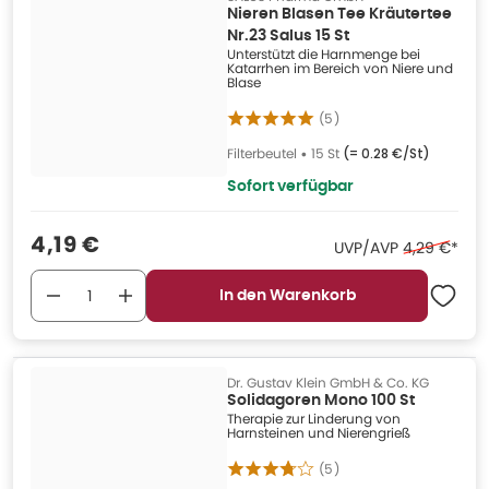
Nieren Blasen Tee Kräutertee
Nr.23 Salus 15 St
Unterstützt die Harnmenge bei
Katarrhen im Bereich von Niere und
Blase
(
5
)
Filterbeutel
•
15 St
(=
0.28 €/St
)
Sofort verfügbar
Verkaufspreis
:
4,19 €
Ehemaliger 
UVP/AVP
4,29 €
*
In den Warenkorb
Dr. Gustav Klein GmbH & Co. KG
Solidagoren Mono 100 St
Therapie zur Linderung von
Harnsteinen und Nierengrieß
(
5
)