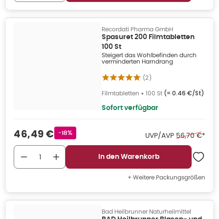
Recordati Pharma GmbH
Spasuret 200 Filmtabletten
100 St
Steigert das Wohlbefinden durch
verminderten Harndrang
(
2
)
Filmtabletten
•
100 St
(=
0.46 €/St
)
Sofort verfügbar
Verkaufspreis
:
46,49 €
Rabattstempel
-18%
Ehemaliger Pr
UVP/AVP
56,70 €
*
In den Warenkorb
+ Weitere Packungsgrößen
Bad Heilbrunner Naturheilmittel