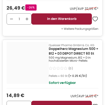
Verkaufspreis
:
26,49 €
Rabattstempel
-20%
Ehemaliger P
UVP/AVP
32,95 €
*
In den Warenkorb
+ Weitere Packungsgrößen
Queisser Pharma GmbH & Co. KG
Doppelherz Magnesium 500 +
B12 + D3 DEPOT DIRECT 60 St
500 mg Magnesium, B12 + D in
hochdosierten Micro-Pellets
(
0
)
Pellets
•
60 St
(=
0.25 €/St
)
Sofort verfügbar
Verkaufspreis
:
14,89 €
Ehemaliger P
UVP/AVP
14,95 €
*