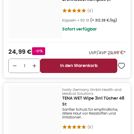
Entwässerung 90 St
(
4
)
Kapseln
•
90 St
(=
312.38 €/kg
)
Sofort verfügbar
Verkaufspreis
:
24,99 €
Rabattstempel
-17%
Ehemaliger Pr
UVP/AVP
29,99 €
*
In den Warenkorb
Essity Germany GmbH Health and
Medical Solutions
TENA WET Wipe 3in1 Tücher 48
St
Sanfter Schutz für empfindliche,
ältere Haut vor Reizstoffen und
Irritationen
(
8
)