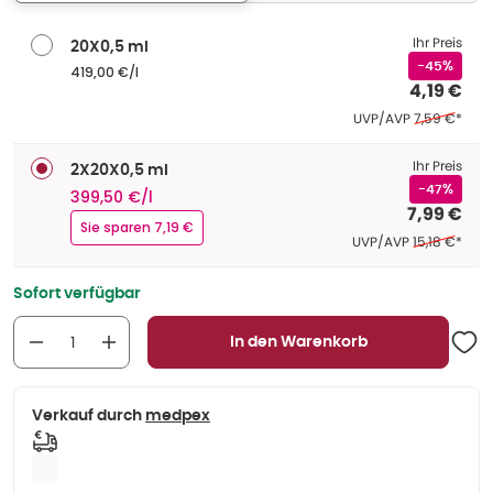
Ihr Preis
20X0,5 ml
-45%
419,00 €/l
4,19 €
Ehemaliger P
UVP/AVP
7,59 €
*
Ihr Preis
2X20X0,5 ml
-47%
399,50 €/l
7,99 €
Sie sparen 7,19 €
Ehemaliger P
UVP/AVP
15,18 €
*
Sofort verfügbar
In den Warenkorb
Verkauf durch
medpex