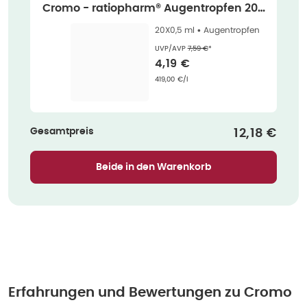
Cromo - ratiopharm® Augentropfen 20X
0,5 ml
20X0,5 ml •
Augentropfen
Ehemaliger Preis (U V P)
:
UVP/AVP
7,59 €
*
Verkaufspreis
:
4,19 €
Grundpreis
:
419,00 €/l
Gesamtpreis
Verkaufspr
12,18 €
Beide in den Warenkorb
Erfahrungen und Bewertungen zu
Cromo