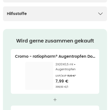
Hilfsstoffe
Wird gerne zusammen gekauft
Cromo - ratiopharm® Augentropfen Dop
pelpack 2X20X0,5 ml
2X20X0,5 ml •
Augentropfen
Ehemaliger Preis (U V P)
:
UVP/AVP
15,18 €
*
Verkaufspreis
:
7,99 €
Grundpreis
:
399,50 €/l